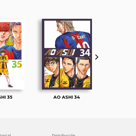
HI 35
AO ASHI 34
AO AS
torial
Distribución