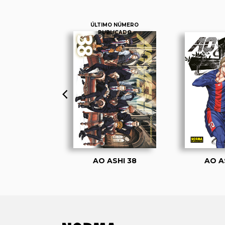
ÚLTIMO NÚMERO
PUBLICADO
. PACK DE
AO ASHI 38
AO A
ENTO 1 Y 2