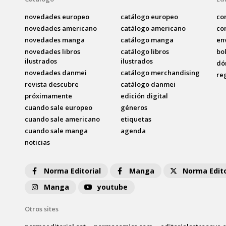
novedades europeo
catálogo europeo
co
novedades americano
catálogo americano
co
novedades manga
catálogo manga
en
novedades libros
catálogo libros
bo
ilustrados
ilustrados
dó
novedades danmei
catálogo merchandising
re
revista descubre
catálogo danmei
próximamente
edición digital
cuando sale europeo
géneros
cuando sale americano
etiquetas
cuando sale manga
agenda
noticias
Norma Editorial
Manga
Norma Edito
Manga
youtube
Otros sites