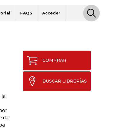
orial
FAQS
Acceder
COMPRAR
BUSCAR LIBRERÍAS
 la
 por
e da
aba