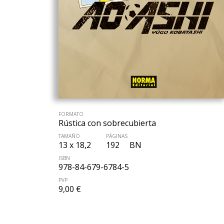
FORMATO
Rústica con sobrecubierta
TAMAÑO
PÁGINAS
13 x 18,2
192
BN
ISBN
978-84-679-6784-5
PVP
9,00 €