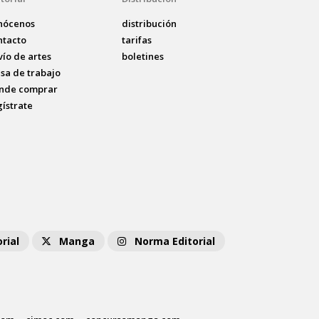
nócenos
distribución
ntacto
tarifas
vío de artes
boletines
lsa de trabajo
nde comprar
gístrate
rial
Manga
Norma Editorial