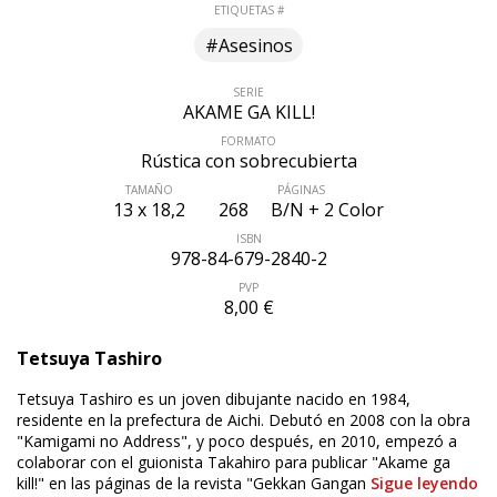
ETIQUETAS #
#Asesinos
SERIE
AKAME GA KILL!
FORMATO
Rústica con sobrecubierta
TAMAÑO
PÁGINAS
13 x 18,2
268
B/N + 2 Color
ISBN
978-84-679-2840-2
PVP
8,00 €
Tetsuya Tashiro
ÚLTIMO NÚMERO PUBLICADO
Tetsuya Tashiro es un joven dibujante nacido en 1984,
residente en la prefectura de Aichi. Debutó en 2008 con la obra
"Kamigami no Address", y poco después, en 2010, empezó a
colaborar con el guionista Takahiro para publicar "Akame ga
kill!" en las páginas de la revista "Gekkan Gangan
Sigue leyendo