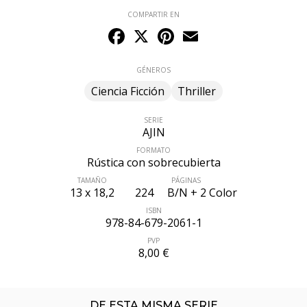
COMPARTIR EN
Facebook
X
Pinterest
Email
GÉNEROS
Ciencia Ficción
Thriller
SERIE
AJIN
FORMATO
Rústica con sobrecubierta
TAMAÑO
PÁGINAS
13 x 18,2
224
B/N + 2 Color
ÚLTIMO NÚMERO PUBLICADO
ISBN
978-84-679-2061-1
PVP
8,00 €
DE ESTA MISMA SERIE