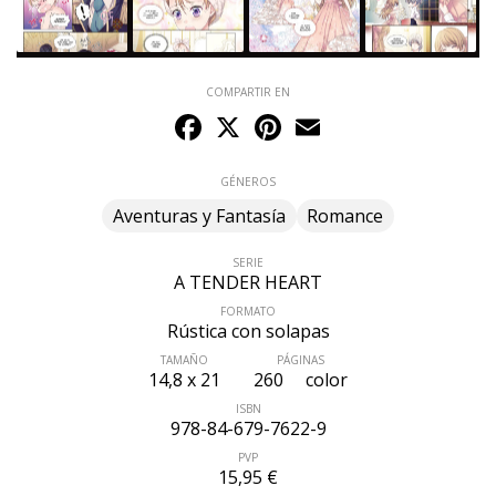
COMPARTIR EN
Facebook
X
Pinterest
Email
GÉNEROS
Aventuras y Fantasía
Romance
SERIE
A TENDER HEART
FORMATO
Rústica con solapas
TAMAÑO
PÁGINAS
ÚLTIMO NÚMERO PUBLICADO
14,8 x 21
260
color
ISBN
978-84-679-7622-9
PVP
15,95 €