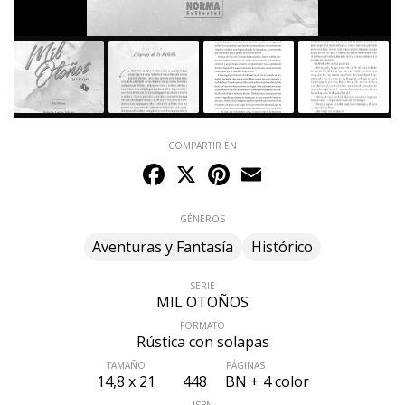
COMPARTIR EN
Facebook
X
Pinterest
Email
GÉNEROS
Aventuras y Fantasía
Histórico
SERIE
MIL OTOÑOS
FORMATO
Rústica con solapas
TAMAÑO
PÁGINAS
14,8 x 21
448
BN + 4 color
ISBN