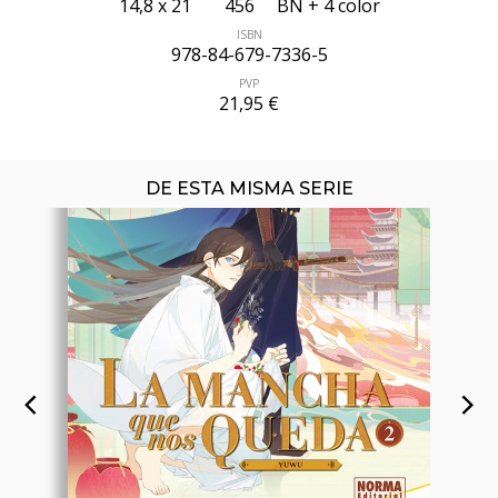
14,8 x 21
456
BN + 4 color
ISBN
978-84-679-7336-5
PVP
21,95 €
DE ESTA MISMA SERIE