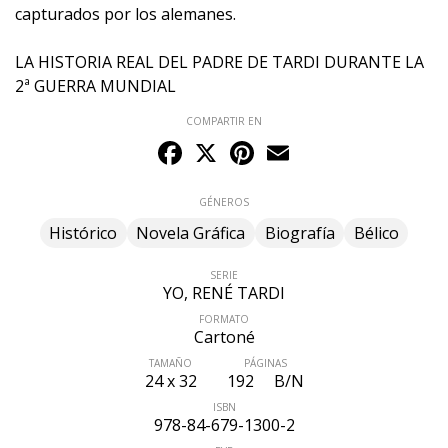
capturados por los alemanes.
LA HISTORIA REAL DEL PADRE DE TARDI DURANTE LA
2ª GUERRA MUNDIAL
COMPARTIR EN
Facebook
X
Pinterest
Email
GÉNEROS
Histórico
Novela Gráfica
Biografía
Bélico
SERIE
YO, RENÉ TARDI
FORMATO
Cartoné
TAMAÑO
PÁGINAS
24 x 32
192
B/N
ISBN
978-84-679-1300-2