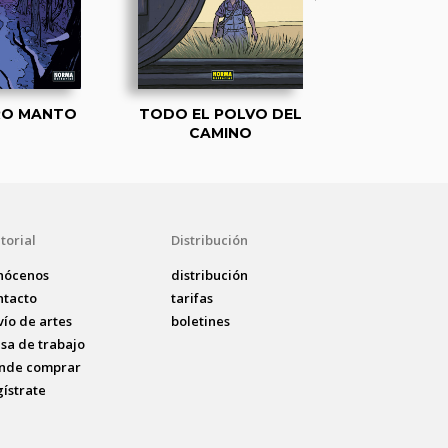
RO MANTO
TODO EL POLVO DEL
SIEMPRE TE
CAMINO
AÑ
torial
Distribución
nócenos
distribución
ntacto
tarifas
vío de artes
boletines
lsa de trabajo
nde comprar
gístrate