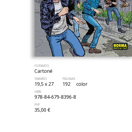
FORMATO
Cartoné
TAMAÑO
PÁGINAS
19,5 x 27
192
color
ISBN
978-84-679-8396-8
PVP
35,00 €