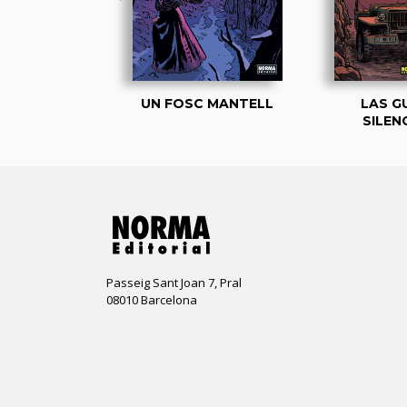
 VIENTO TRAE
UN FOSC MANTELL
LAS G
SILEN
Passeig Sant Joan 7, Pral
08010 Barcelona