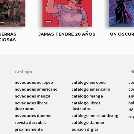
UERRAS
JAMÁS TENDRÉ 20 AÑOS
UN OSCU
CIOSAS
Catálogo
Edi
novedades europeo
catálogo europeo
co
novedades americano
catálogo americano
co
novedades manga
catálogo manga
en
novedades libros
catálogo libros
bo
ilustrados
ilustrados
dó
novedades danmei
catálogo merchandising
re
revista descubre
catálogo danmei
próximamente
edición digital