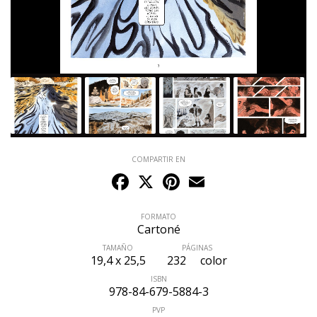
COMPARTIR EN
Facebook
X
Pinterest
Email
FORMATO
Cartoné
TAMAÑO
PÁGINAS
19,4 x 25,5
232
color
ISBN
978-84-679-5884-3
PVP