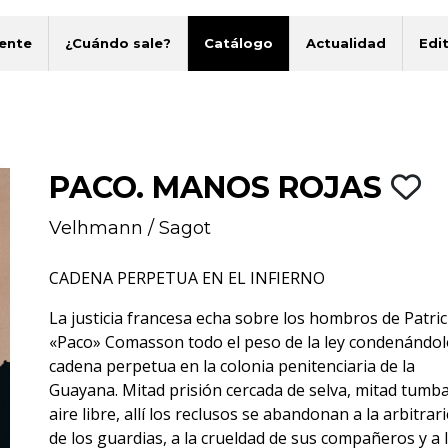
ente
¿Cuándo sale?
Catálogo
Actualidad
Edit
PACO. MANOS ROJAS
Velhmann
/
Sagot
CADENA PERPETUA EN EL INFIERNO
La justicia francesa echa sobre los hombros de Patri
«Paco» Comasson todo el peso de la ley condenándol
cadena perpetua en la colonia penitenciaria de la
Guayana. Mitad prisión cercada de selva, mitad tumba
aire libre, allí los reclusos se abandonan a la arbitrar
de los guardias, a la crueldad de sus compañeros y a 