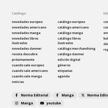
Catálogo
Edi
novedades europeo
catálogo europeo
co
novedades americano
catálogo americano
co
novedades manga
catálogo manga
en
novedades libros
catálogo libros
bo
ilustrados
ilustrados
dó
novedades danmei
catálogo merchandising
re
revista descubre
catálogo danmei
próximamente
edición digital
cuando sale europeo
géneros
cuando sale americano
etiquetas
cuando sale manga
agenda
noticias
Norma Editorial
Manga
Norma Edito
Manga
youtube