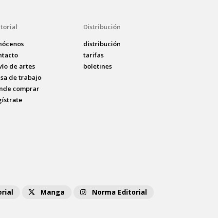
torial
Distribución
nócenos
distribución
ntacto
tarifas
vío de artes
boletines
lsa de trabajo
nde comprar
gístrate
rial
Manga
Norma Editorial