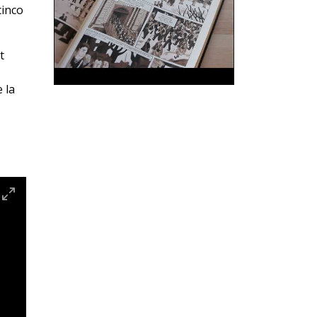
cinco
t
 la