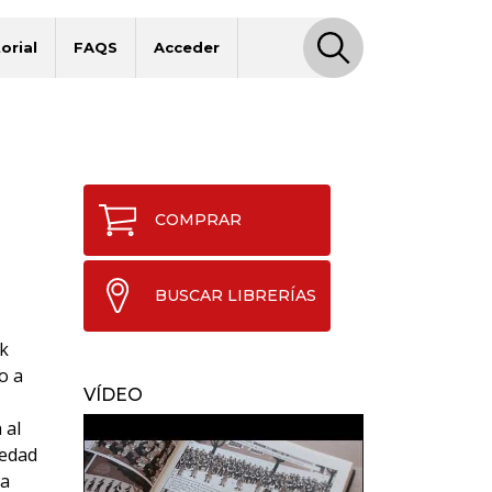
orial
FAQS
Acceder
COMPRAR
BUSCAR LIBRERÍAS
ck
o a
VÍDEO
 al
iedad
la