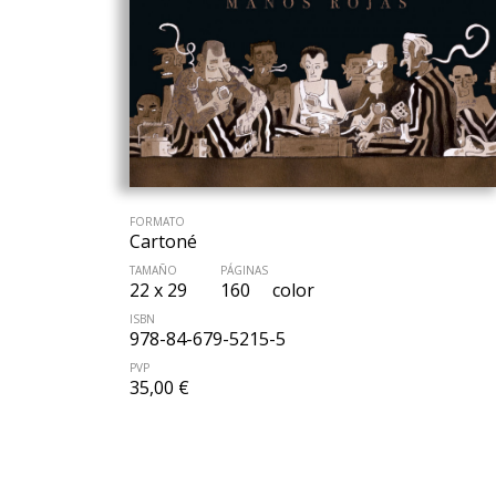
FORMATO
Cartoné
TAMAÑO
PÁGINAS
22 x 29
160
color
ISBN
978-84-679-5215-5
PVP
35,00 €