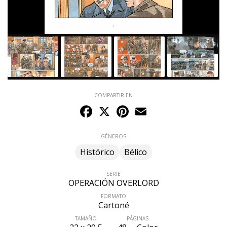
COMPARTIR EN
Facebook
X
Pinterest
Email
GÉNEROS
Histórico
Bélico
SERIE
OPERACIÓN OVERLORD
FORMATO
Cartoné
TAMAÑO
PÁGINAS