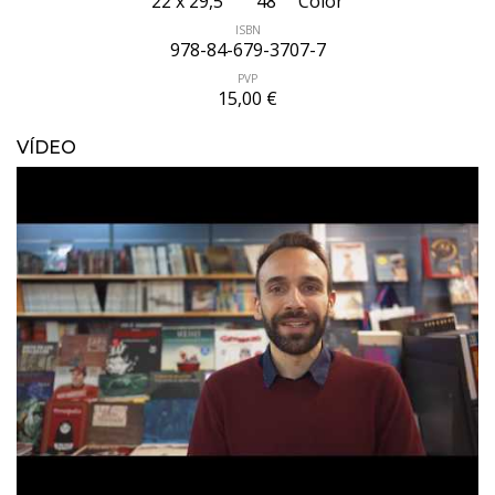
22 x 29,5
48
Color
ISBN
978-84-679-3707-7
PVP
15,00 €
VÍDEO