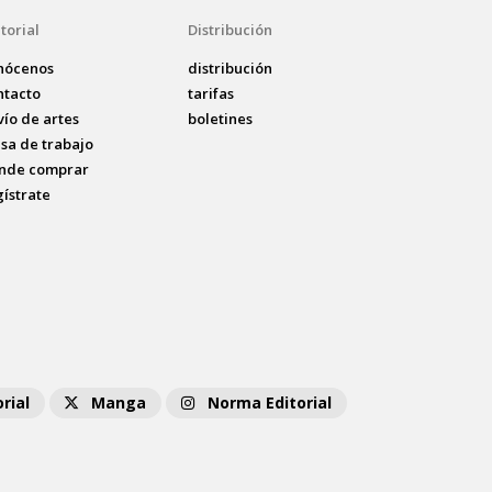
torial
Distribución
nócenos
distribución
ntacto
tarifas
vío de artes
boletines
lsa de trabajo
nde comprar
gístrate
rial
Manga
Norma Editorial