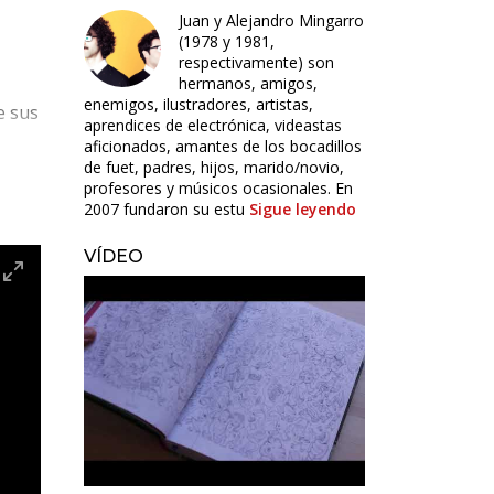
Juan y Alejandro Mingarro
(1978 y 1981,
respectivamente) son
hermanos, amigos,
enemigos, ilustradores, artistas,
e sus
aprendices de electrónica, videastas
aficionados, amantes de los bocadillos
de fuet, padres, hijos, marido/novio,
profesores y músicos ocasionales. En
 que
2007 fundaron su estu
Sigue leyendo
e del
VÍDEO
ÓN