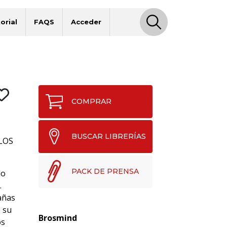
orial
FAQS
Acceder
COMPRAR
BUSCAR LIBRERÍAS
LOS
PACK DE PRENSA
do
.
añas
o su
Brosmind
os