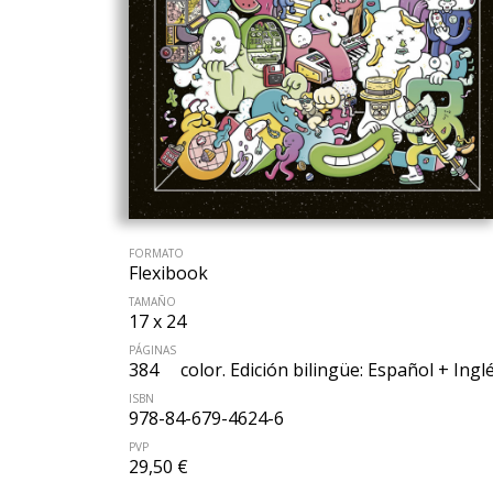
FORMATO
Flexibook
TAMAÑO
17 x 24
PÁGINAS
384
color. Edición bilingüe: Español + Ingl
ISBN
978-84-679-4624-6
PVP
29,50 €