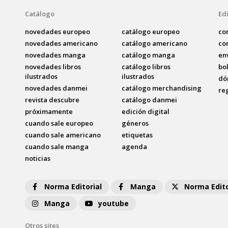
Catálogo
Edi
novedades europeo
catálogo europeo
co
novedades americano
catálogo americano
co
novedades manga
catálogo manga
en
novedades libros
catálogo libros
bo
ilustrados
ilustrados
dó
novedades danmei
catálogo merchandising
re
revista descubre
catálogo danmei
próximamente
edición digital
cuando sale europeo
géneros
cuando sale americano
etiquetas
cuando sale manga
agenda
noticias
Norma Editorial
Manga
Norma Edito
Manga
youtube
Otros sites