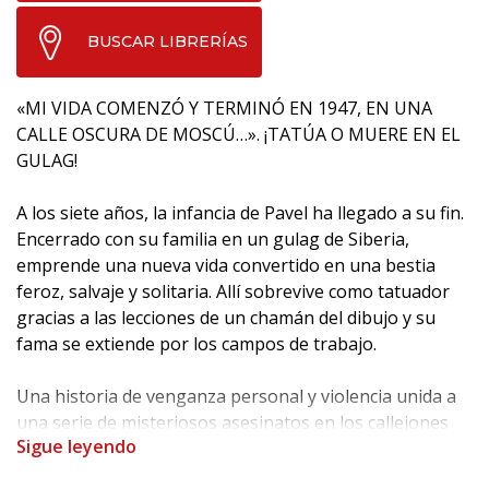
BUSCAR LIBRERÍAS
«MI VIDA COMENZÓ Y TERMINÓ EN 1947, EN UNA
CALLE OSCURA DE MOSCÚ…». ¡TATÚA O MUERE EN EL
GULAG!
A los siete años, la infancia de Pavel ha llegado a su fin.
Encerrado con su familia en un gulag de Siberia,
emprende una nueva vida convertido en una bestia
feroz, salvaje y solitaria. Allí sobrevive como tatuador
gracias a las lecciones de un chamán del dibujo y su
fama se extiende por los campos de trabajo.
Una historia de venganza personal y violencia unida a
una serie de misteriosos asesinatos en los callejones
Sigue leyendo
más oscuros de Nueva York, la ciudad que nunca
duerme.