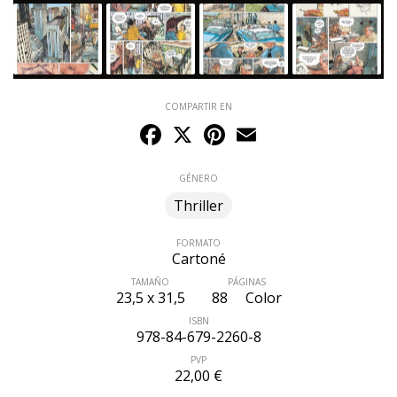
COMPARTIR EN
Facebook
X
Pinterest
Email
GÉNERO
Thriller
FORMATO
Cartoné
TAMAÑO
PÁGINAS
23,5 x 31,5
88
Color
ISBN
978-84-679-2260-8
PVP
22,00 €