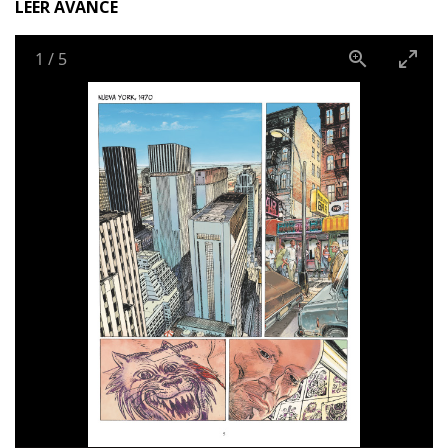
LEER AVANCE
François Boucq y Jerome Charyn, autores de La mujer
del mago y Boca de diablo, elaboran un relato
1
/
5
minuciosamente realista en un escenario sumergido
entre la guerra de clanes y el desequilibrio del caos.