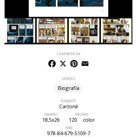
COMPARTIR EN
Facebook
X
Pinterest
Email
GÉNERO
Biografía
FORMATO
Cartoné
TAMAÑO
PÁGINAS
18,5x26
120
color
ISBN
978-84-679-5109-7