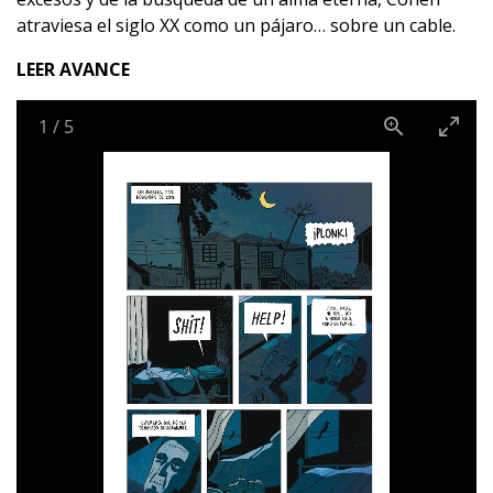
atraviesa el siglo XX como un pájaro… sobre un cable.
LEER AVANCE
1
/
5