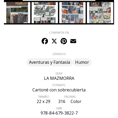
COMPARTIR EN
Facebook
X
Pinterest
Email
GÉNEROS
Aventuras y Fantasía
Humor
SERIE
LA MAZMORRA
FORMATO
Cartoné con sobrecubierta
TAMAÑO
PÁGINAS
22 x 29
316
Color
ISBN
978-84-679-3822-7