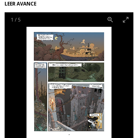
LEER AVANCE
1
/
5