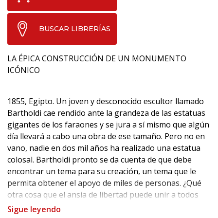
BUSCAR LIBRERÍAS
LA ÉPICA CONSTRUCCIÓN DE UN MONUMENTO
ICÓNICO
1855, Egipto. Un joven y desconocido escultor llamado
Bartholdi cae rendido ante la grandeza de las estatuas
gigantes de los faraones y se jura a sí mismo que algún
día llevará a cabo una obra de ese tamaño. Pero no en
vano, nadie en dos mil años ha realizado una estatua
colosal. Bartholdi pronto se da cuenta de que debe
encontrar un tema para su creación, un tema que le
permita obtener el apoyo de miles de personas. ¿Qué
otra cosa que el ansia de libertad puede unir a todos
los ciudadanos del mundo?
Sigue leyendo