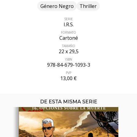
Género Negro
Thriller
SERIE
I.R.S.
FORMATO
Cartoné
TAMAÑO
22 x 29,5
ÚLTIMO NÚMERO PUBLICADO
ISBN
978-84-679-1093-3
PVP
13,00 €
DE ESTA MISMA SERIE