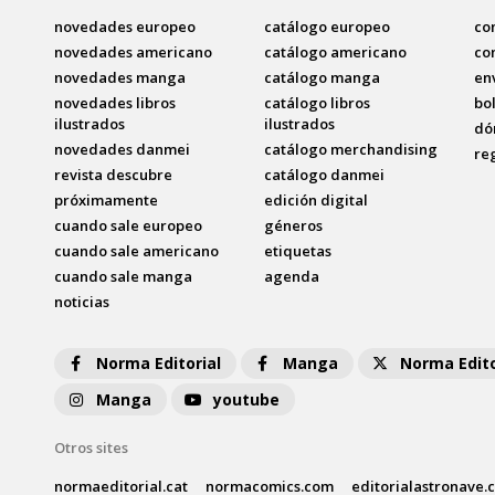
novedades europeo
catálogo europeo
co
novedades americano
catálogo americano
co
novedades manga
catálogo manga
en
novedades libros
catálogo libros
bo
ilustrados
ilustrados
dó
novedades danmei
catálogo merchandising
re
revista descubre
catálogo danmei
próximamente
edición digital
cuando sale europeo
géneros
cuando sale americano
etiquetas
cuando sale manga
agenda
noticias
Norma Editorial
Manga
Norma Edito
Manga
youtube
Otros sites
normaeditorial.cat
normacomics.com
editorialastronave.