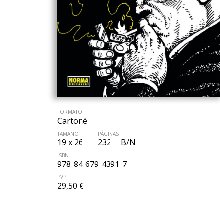
FORMATO
Cartoné
TAMAÑO
PÁGINAS
19 x 26
232
B/N
ISBN
978-84-679-4391-7
PVP
29,50 €