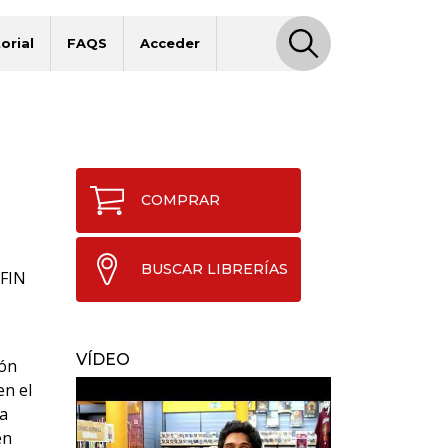
orial
FAQS
Acceder
COMPRAR
BUSCAR LIBRERÍAS
FIN
VÍDEO
ión
en el
ta
én