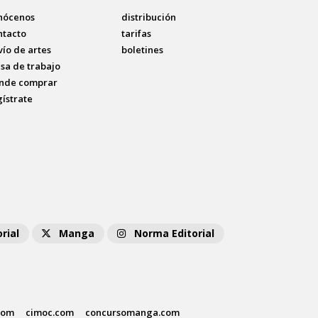
nócenos
distribución
ntacto
tarifas
vío de artes
boletines
lsa de trabajo
nde comprar
gístrate
rial
Manga
Norma Editorial
com
cimoc.com
concursomanga.com