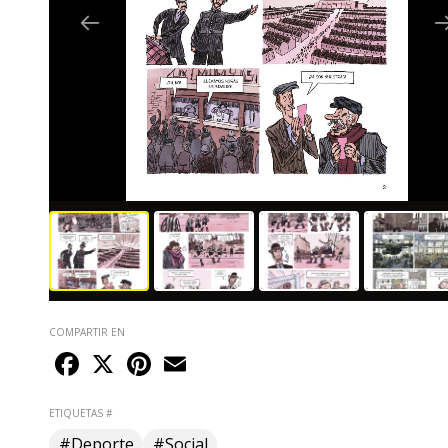
COMPARTIR EN
Facebook
X
Pinterest
Email
ETIQUETAS #
#Deporte
#Social