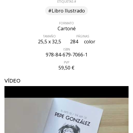
ETIQUETAS #
#Libro Ilustrado
FORMATO
Cartoné
TAMAÑO
PÁGINAS
25,5 x 32,5
284
color
ISBN
978-84-679-7066-1
PVP
59,50 €
VÍDEO