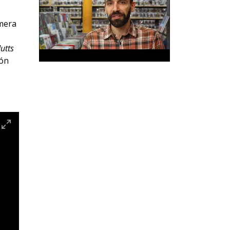
imera
utts
ión