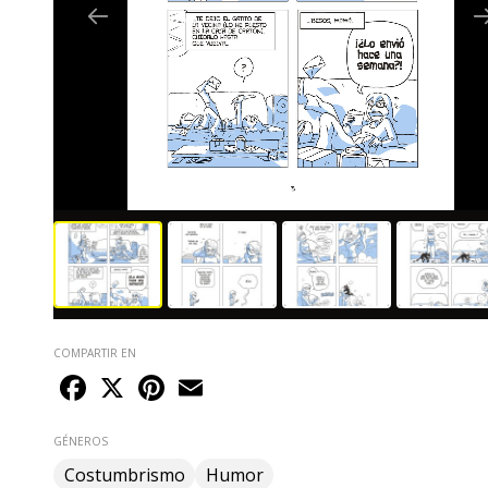
COMPARTIR EN
Facebook
X
Pinterest
Email
GÉNEROS
Costumbrismo
Humor