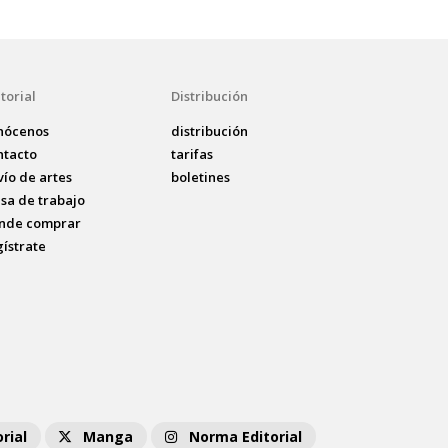
torial
Distribución
nócenos
distribución
ntacto
tarifas
vío de artes
boletines
lsa de trabajo
nde comprar
gístrate
rial
Manga
Norma Editorial