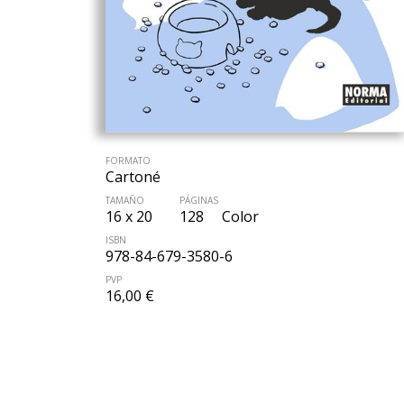
FORMATO
Cartoné
TAMAÑO
PÁGINAS
16 x 20
128
Color
ISBN
978-84-679-3580-6
PVP
16,00 €