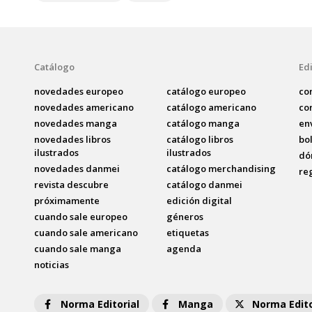
Catálogo
Edi
novedades europeo
catálogo europeo
co
novedades americano
catálogo americano
co
novedades manga
catálogo manga
en
novedades libros
catálogo libros
bo
ilustrados
ilustrados
dó
novedades danmei
catálogo merchandising
re
revista descubre
catálogo danmei
próximamente
edición digital
cuando sale europeo
géneros
cuando sale americano
etiquetas
cuando sale manga
agenda
noticias
Norma Editorial
Manga
Norma Edito