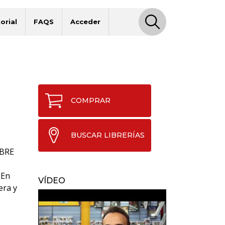
orial
FAQS
Acceder
COMPRAR
BUSCAR LIBRERÍAS
BRE
 En
VÍDEO
era y