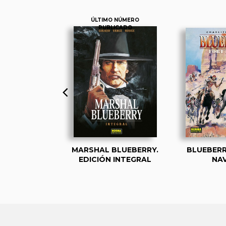
ÚLTIMO NÚMERO
PUBLICADO
ERRY 38.
MARSHAL BLUEBERRY.
BLUEBERR
 EL APACHE
EDICIÓN INTEGRAL
NA