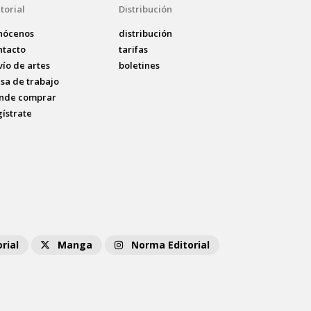
torial
Distribución
nócenos
distribución
ntacto
tarifas
vío de artes
boletines
lsa de trabajo
nde comprar
gístrate
rial
Manga
Norma Editorial