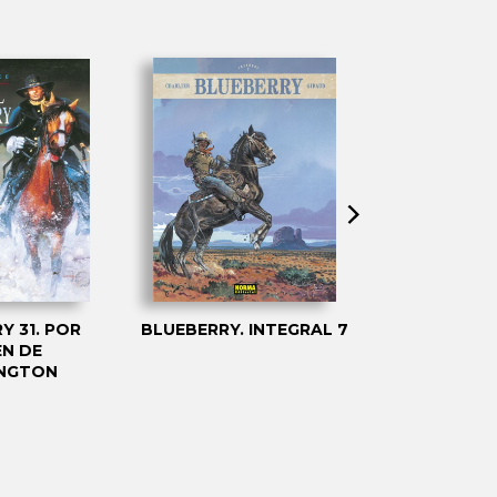
Y 31. POR
BLUEBERRY. INTEGRAL 7
XIII 18: L
N DE
IRLAN
NGTON