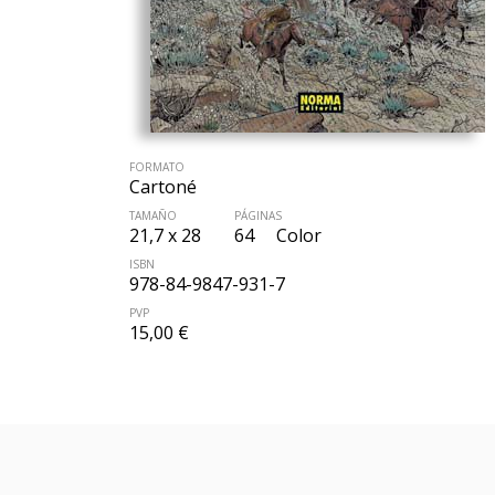
FORMATO
Cartoné
TAMAÑO
PÁGINAS
21,7 x 28
64
Color
ISBN
978-84-9847-931-7
PVP
15,00 €