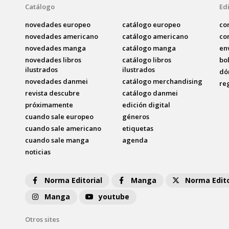
Catálogo
Edi
novedades europeo
catálogo europeo
co
novedades americano
catálogo americano
co
novedades manga
catálogo manga
en
novedades libros
catálogo libros
bo
ilustrados
ilustrados
dó
novedades danmei
catálogo merchandising
re
revista descubre
catálogo danmei
próximamente
edición digital
cuando sale europeo
géneros
cuando sale americano
etiquetas
cuando sale manga
agenda
noticias
Norma Editorial
Manga
Norma Edito
Manga
youtube
Otros sites