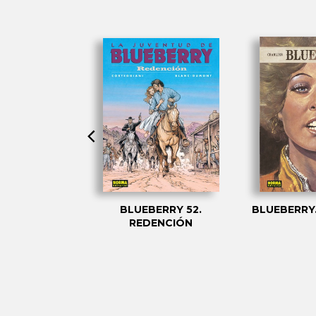
RY 40. LA
BLUEBERRY 52.
BLUEBERRY.
 DE LOS
REDENCIÓN
DITOS