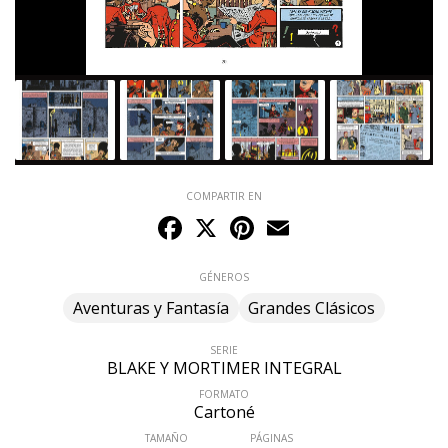
COMPARTIR EN
Facebook
X
Pinterest
Email
GÉNEROS
Aventuras y Fantasía
Grandes Clásicos
SERIE
BLAKE Y MORTIMER INTEGRAL
FORMATO
Cartoné
TAMAÑO
PÁGINAS