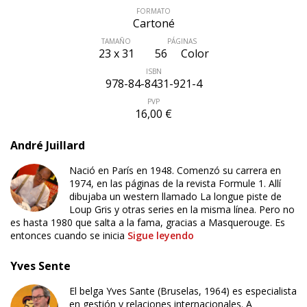
FORMATO
Cartoné
TAMAÑO
PÁGINAS
23 x 31
56
Color
ISBN
978-84-8431-921-4
PVP
16,00 €
André Juillard
Nació en París en 1948. Comenzó su carrera en
1974, en las páginas de la revista Formule 1. Allí
dibujaba un western llamado La longue piste de
Loup Gris y otras series en la misma línea. Pero no
es hasta 1980 que salta a la fama, gracias a Masquerouge. Es
entonces cuando se inicia
Sigue leyendo
Yves Sente
El belga Yves Sante (Bruselas, 1964) es especialista
en gestión y relaciones internacionales. A
ÚLTIMO NÚMERO PUBLICADO