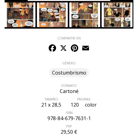
COMPARTIR EN
Facebook
X
Pinterest
Email
GÉNERO
Costumbrismo
FORMATO
Cartoné
TAMAÑO
PÁGINAS
21 x 28,5
120
color
ISBN
978-84-679-7631-1
PVP
29,50 €