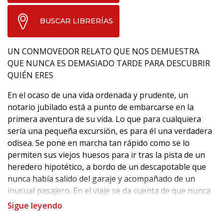
BUSCAR LIBRERÍAS
UN CONMOVEDOR RELATO QUE NOS DEMUESTRA
QUE NUNCA ES DEMASIADO TARDE PARA DESCUBRIR
QUIÉN ERES
En el ocaso de una vida ordenada y prudente, un
notario jubilado está a punto de embarcarse en la
primera aventura de su vida. Lo que para cualquiera
sería una pequeña excursión, es para él una verdadera
odisea. Se pone en marcha tan rápido como se lo
permiten sus viejos huesos para ir tras la pista de un
heredero hipotético, a bordo de un descapotable que
nunca había salido del garaje y acompañado de un
inusual pasajero. En el viaje se da cuenta de que nunca
es tarde para descubrir a los demás... y conocerse a sí
Sigue leyendo
mismo.