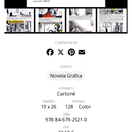
COMPARTIR EN
Facebook
X
Pinterest
Email
GÉNERO
Novela Gráfica
FORMATO
Cartoné
TAMAÑO
PÁGINAS
19 x 26
128
Color
ISBN
978-84-679-2521-0
PVP