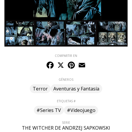
COMPARTIR EN
Facebook
X
Pinterest
Email
GÉNEROS
Terror
Aventuras y Fantasía
ETIQUETAS #
#Series TV
#Videojuego
SERIE
THE WITCHER DE ANDRZEJ SAPKOWSKI