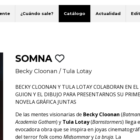
ente
¿Cuándo sale?
Catálogo
Actualidad
Edit
SOMNA
Becky Cloonan
/
Tula Lotay
BECKY CLOONAN Y TULA LOTAY COLABORAN EN EL
GUION Y EL DIBUJO PARA PRESENTARNOS SU PRIM
NOVELA GRÁFICA JUNTAS
De las mentes visionarias de
Becky Cloonan
(
Batman
Academia Gotham
) y
Tula Lotay
(
Barnstormers
) llega 
evocadora obra que se inspira en joyas cinematográf
del terror folk como
Midsommar
y
La bruja
. La