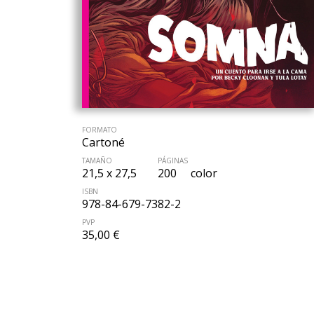
FORMATO
Cartoné
TAMAÑO
PÁGINAS
21,5 x 27,5
200
color
ISBN
978-84-679-7382-2
PVP
35,00 €