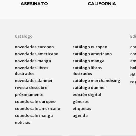
ASESINATO
CALIFORNIA
Catálogo
Edi
novedades europeo
catálogo europeo
co
novedades americano
catálogo americano
co
novedades manga
catálogo manga
en
novedades libros
catálogo libros
bo
ilustrados
ilustrados
dó
novedades danmei
catálogo merchandising
re
revista descubre
catálogo danmei
próximamente
edición digital
cuando sale europeo
géneros
cuando sale americano
etiquetas
cuando sale manga
agenda
noticias