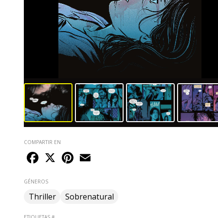
COMPARTIR EN
Facebook
X
Pinterest
Email
GÉNEROS
Thriller
Sobrenatural
ETIQUETAS #