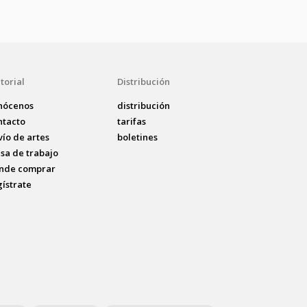
torial
Distribución
nócenos
distribución
ntacto
tarifas
vío de artes
boletines
lsa de trabajo
nde comprar
gístrate