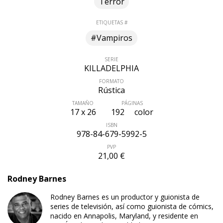
Terror
ETIQUETAS #
#Vampiros
SERIE
KILLADELPHIA
FORMATO
Rústica
TAMAÑO
PÁGINAS
17 x 26
192
color
ISBN
978-84-679-5992-5
PVP
21,00 €
Rodney Barnes
Rodney Barnes es un productor y guionista de
series de televisión, así como guionista de cómics,
nacido en Annapolis, Maryland, y residente en