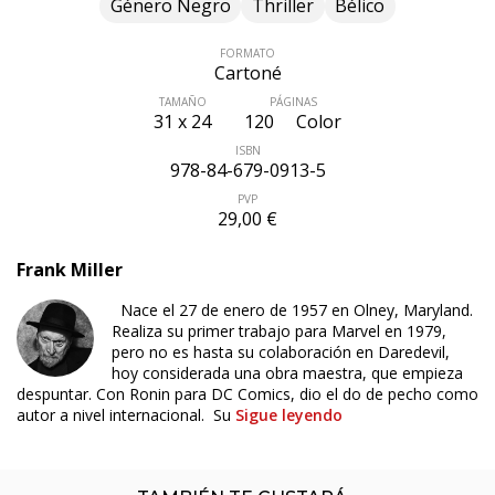
Género Negro
Thriller
Bélico
FORMATO
Cartoné
TAMAÑO
PÁGINAS
31 x 24
120
Color
ISBN
978-84-679-0913-5
PVP
29,00 €
Frank Miller
Nace el 27 de enero de 1957 en Olney, Maryland.
Realiza su primer trabajo para Marvel en 1979,
pero no es hasta su colaboración en Daredevil,
hoy considerada una obra maestra, que empieza
despuntar. Con Ronin para DC Comics, dio el do de pecho como
autor a nivel internacional. Su
Sigue leyendo