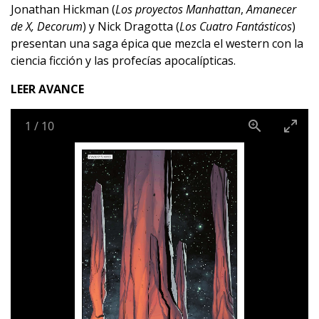
Jonathan Hickman (
Los proyectos Manhattan
,
Amanecer
de X, Decorum
) y Nick Dragotta (
Los Cuatro Fantásticos
)
presentan una saga épica que mezcla el western con la
ciencia ficción y las profecías apocalípticas.
LEER AVANCE
1
/
10