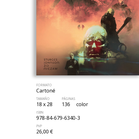
FORMATO
Cartoné
TAMAÑO
PÁGINAS
18 x 28
136
color
ISBN
978-84-679-6340-3
PVP
26,00 €