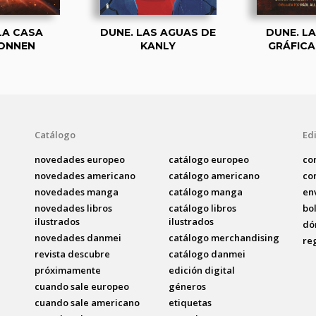
LA CASA
DUNE. LAS AGUAS DE
DUNE. L
ONNEN
KANLY
GRÁFICA.
Catálogo
Edi
novedades europeo
catálogo europeo
co
novedades americano
catálogo americano
co
novedades manga
catálogo manga
en
novedades libros
catálogo libros
bo
ilustrados
ilustrados
dó
novedades danmei
catálogo merchandising
re
revista descubre
catálogo danmei
próximamente
edición digital
cuando sale europeo
géneros
cuando sale americano
etiquetas