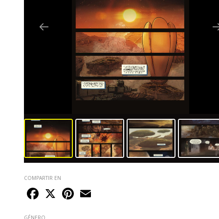
COMPARTIR EN
Facebook
X
Pinterest
Email
GÉNERO