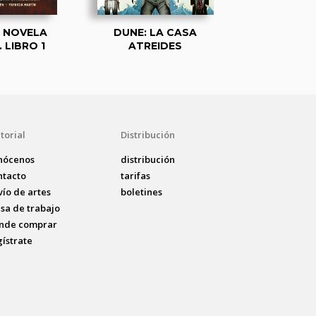
A NOVELA
DUNE: LA CASA
DUNE: HIS
 LIBRO 1
ATREIDES
ARRA
torial
Distribución
nócenos
distribución
ntacto
tarifas
vío de artes
boletines
lsa de trabajo
nde comprar
gístrate