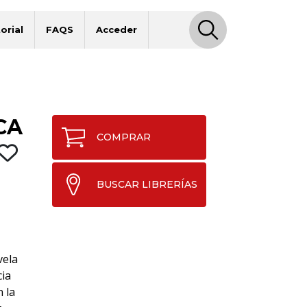
orial
FAQS
Acceder
CA
COMPRAR
BUSCAR LIBRERÍAS
vela
cia
n la