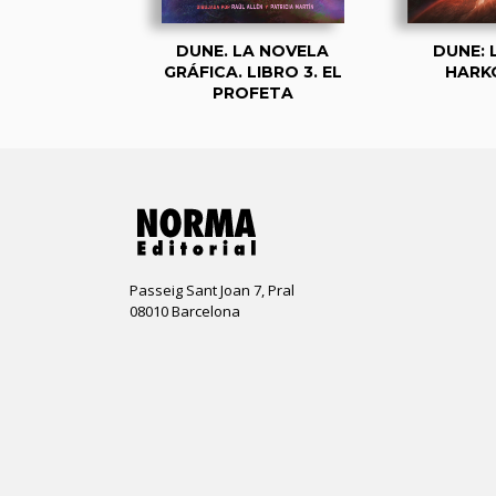
LA NOVELA
DUNE. LA NOVELA
DUNE: 
. LIBRO 2.
GRÁFICA. LIBRO 3. EL
HARK
D’DIB
PROFETA
Passeig Sant Joan 7, Pral
08010 Barcelona