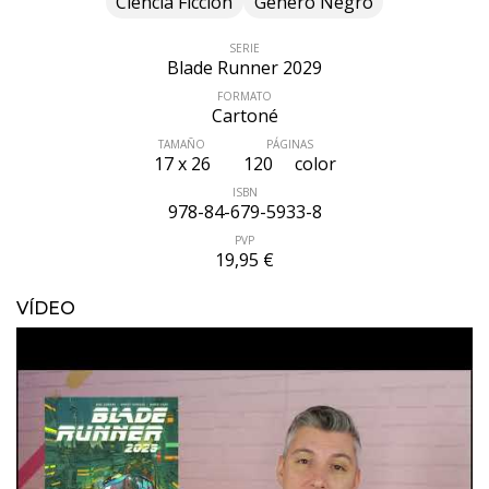
Ciencia Ficción
Género Negro
SERIE
Blade Runner 2029
FORMATO
Cartoné
TAMAÑO
PÁGINAS
17 x 26
120
color
ISBN
978-84-679-5933-8
PVP
19,95 €
VÍDEO