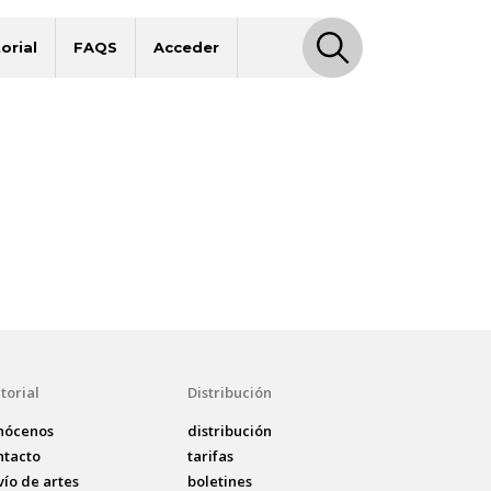
orial
FAQS
Acceder
torial
Distribución
nócenos
distribución
ntacto
tarifas
vío de artes
boletines