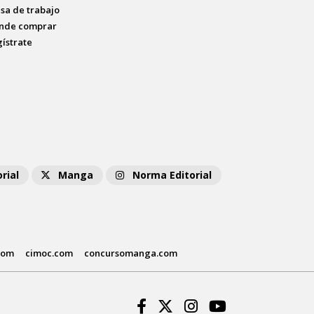
lsa de trabajo
nde comprar
gístrate
rial
Manga
Norma Editorial
com
cimoc.com
concursomanga.com
Facebook
Twitter
Instagram
Youtube