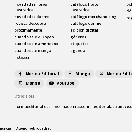
novedades libros
catálogo libros
bo
ilustrados
ilustrados
dó
novedades danmei
catálogo merchandising
re
revista descubre
catálogo danmei
próximamente
edición digital
cuando sale europeo
géneros
cuando sale americano
etiquetas
cuando sale manga
agenda
noticias
Norma Editorial
Manga
Norma Edito
Manga
youtube
Otros sites
normaeditorial.cat
normacomics.com
editorialastronave.
nuncia
Diseño web iquadrat