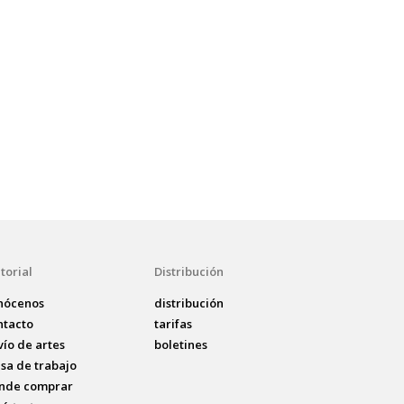
torial
Distribución
nócenos
distribución
ntacto
tarifas
vío de artes
boletines
lsa de trabajo
nde comprar