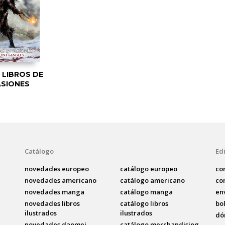
S LIBROS DE
ASIONES
Catálogo
Edi
novedades europeo
catálogo europeo
co
novedades americano
catálogo americano
co
novedades manga
catálogo manga
en
novedades libros
catálogo libros
bo
ilustrados
ilustrados
dó
novedades danmei
catálogo merchandising