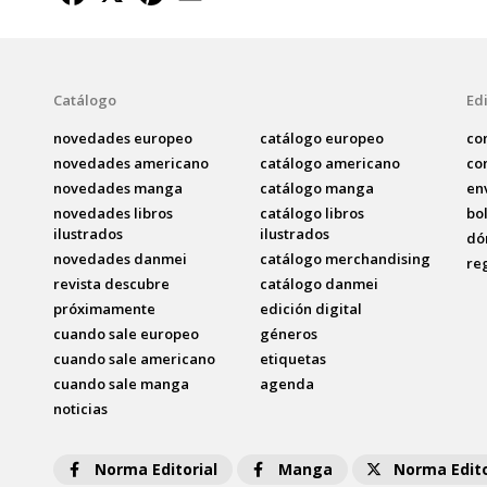
Catálogo
Edi
novedades europeo
catálogo europeo
co
novedades americano
catálogo americano
co
novedades manga
catálogo manga
en
novedades libros
catálogo libros
bo
ilustrados
ilustrados
dó
novedades danmei
catálogo merchandising
re
revista descubre
catálogo danmei
próximamente
edición digital
cuando sale europeo
géneros
cuando sale americano
etiquetas
cuando sale manga
agenda
noticias
Norma Editorial
Manga
Norma Edito