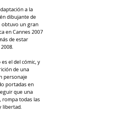
daptación a la
ién dibujante de
n obtuvo un gran
ítica en Cannes 2007
más de estar
 2008.
s el del cómic, y
ición de una
un personaje
ado portadas en
seguir que una
, rompa todas las
 libertad.