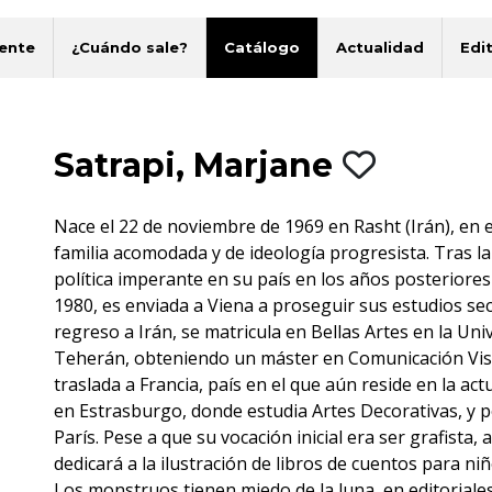
ente
¿Cuándo sale?
Catálogo
Actualidad
Edit
Satrapi, Marjane
Nace el 22 de noviembre de 1969 en Rasht (Irán), en 
familia acomodada y de ideología progresista. Tras la d
política imperante en su país en los años posteriores
1980, es enviada a Viena a proseguir sus estudios se
regreso a Irán, se matricula en Bellas Artes en la Uni
Teherán, obteniendo un máster en Comunicación Visu
traslada a Francia, país en el que aún reside en la act
en Estrasburgo, donde estudia Artes Decorativas, y 
París. Pese a que su vocación inicial era ser grafista, 
dedicará a la ilustración de libros de cuentos para n
Los monstruos tienen miedo de la luna, en editorial