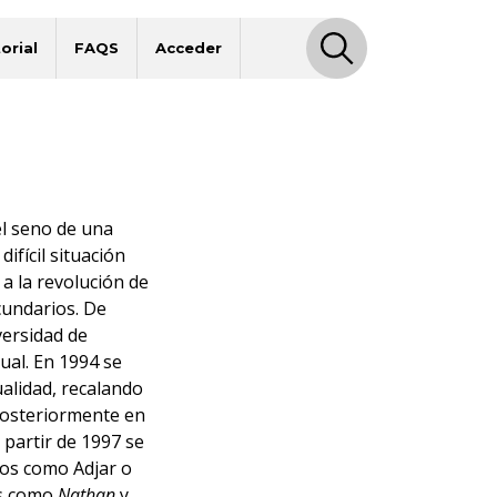
orial
FAQS
Acceder
el seno de una
ifícil situación
 a la revolución de
cundarios. De
versidad de
al. En 1994 se
ualidad, recalando
posteriormente en
a partir de 1997 se
iños como Adjar o
es como
Nathan
y