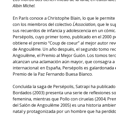
Albin Michel
.
En París conoce a Christophe Blain, lo que le permite
con los miembros del colectivo
L´Association
, que le su
sus recuerdos de infancia y adolescencia en un cómic.
Persépolis, cuyo primer tomo, publicado en el 2000 
obtiene el premio “Coup de coeur” al mejor autor reve
de Angoulême. Un año después, el segundo tomo rec
Angoulême, el Premio al Mejor Guión. Los tomos terc
alcanzan una aclamación aún mayor, que consagra a s
internacional: en España, Persépolis es galardonada 
Premio de la Paz Fernando Buesa Blanco.
Concluida la saga de Persépolis, Satrapi ha publicad
Bordados (2003) presenta una serie de reflexiones so
femenina, mientras que Pollo con ciruelas (2004; Pre
del Salón de Angoulême 2005) es una historia ambien
natal y protagonizada por un hombre que ha perdido la