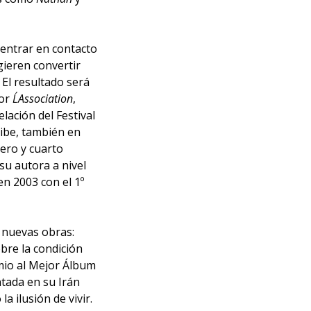
 entrar en contacto
gieren convertir
 El resultado será
por
L´Association
,
lación del Festival
ibe, también en
ero y cuarto
u autora a nivel
en 2003 con el 1º
o nuevas obras:
bre la condición
mio al Mejor Álbum
tada en su Irán
 ilusión de vivir.