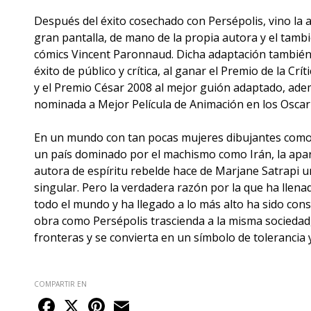
Después del éxito cosechado con Persépolis, vino la a
gran pantalla, de mano de la propia autora y el tamb
cómics Vincent Paronnaud. Dicha adaptación tambié
éxito de público y crítica, al ganar el Premio de la Cr
y el Premio César 2008 al mejor guión adaptado, ade
nominada a Mejor Película de Animación en los Oscar
En un mundo con tan pocas mujeres dibujantes como e
un país dominado por el machismo como Irán, la apar
autora de espíritu rebelde hace de Marjane Satrapi 
singular. Pero la verdadera razón por la que ha llen
todo el mundo y ha llegado a lo más alto ha sido con
obra como Persépolis trascienda a la misma sociedad
fronteras y se convierta en un símbolo de tolerancia y
COMPARTIR EN
Facebook
X
Pinterest
Email