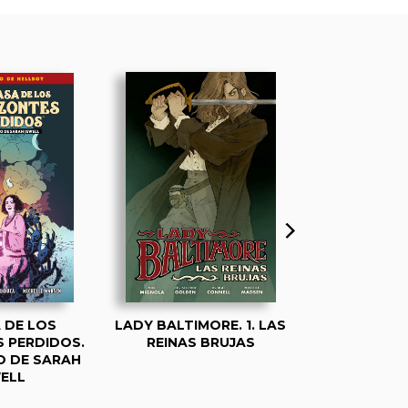
 DE LOS
LADY BALTIMORE. 1. LAS
RELATO
 PERDIDOS.
REINAS BRUJAS
EXOV
O DE SARAH
ELL