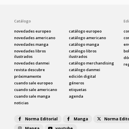
Catálogo
Edi
novedades europeo
catálogo europeo
co
novedades americano
catálogo americano
co
novedades manga
catálogo manga
en
novedades libros
catálogo libros
bo
ilustrados
ilustrados
dó
novedades danmei
catálogo merchandising
re
revista descubre
catálogo danmei
próximamente
edición digital
cuando sale europeo
géneros
cuando sale americano
etiquetas
cuando sale manga
agenda
noticias
Norma Editorial
Manga
Norma Edito
Manga
youtube