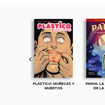
WARD GREY
PLÁSTICO: MUÑECAS Y
PANYA. LA
 DE BRUJAS
MUERTOS
DE LA
GRAL 2