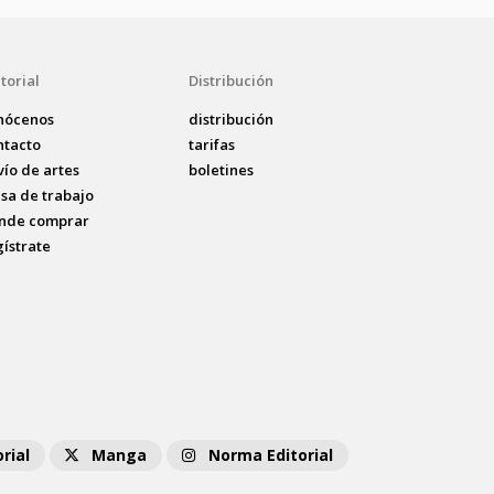
torial
Distribución
nócenos
distribución
ntacto
tarifas
vío de artes
boletines
lsa de trabajo
nde comprar
gístrate
rial
Manga
Norma Editorial