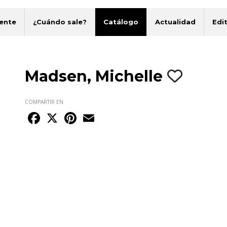
ente
¿Cuándo sale?
Catálogo
Actualidad
Edit
Madsen, Michelle
COMPARTIR EN
Facebook
X
Pinterest
Email