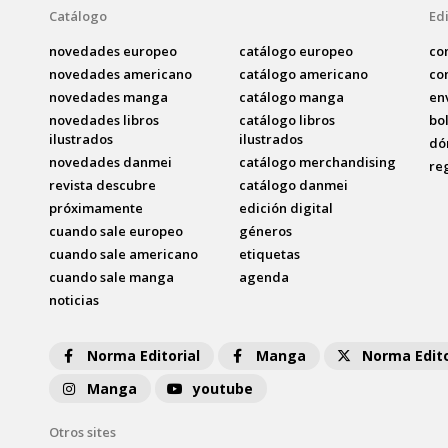
Catálogo
Edi
novedades europeo
catálogo europeo
co
novedades americano
catálogo americano
co
novedades manga
catálogo manga
en
novedades libros
catálogo libros
bo
ilustrados
ilustrados
dó
novedades danmei
catálogo merchandising
re
revista descubre
catálogo danmei
próximamente
edición digital
cuando sale europeo
géneros
cuando sale americano
etiquetas
cuando sale manga
agenda
noticias
Norma Editorial
Manga
Norma Edito
Manga
youtube
Otros sites