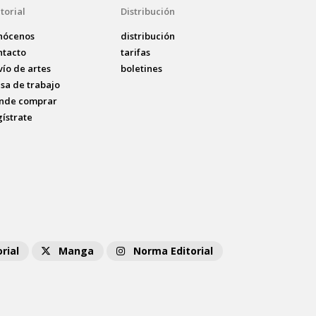
torial
Distribución
nócenos
distribución
ntacto
tarifas
vío de artes
boletines
lsa de trabajo
nde comprar
gístrate
rial
Manga
Norma Editorial