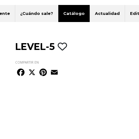
ente
¿Cuándo sale?
Catálogo
Actualidad
Edit
LEVEL-5
COMPARTIR EN
Facebook
X
Pinterest
Email