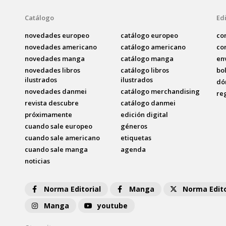
Catálogo
Edi
novedades europeo
catálogo europeo
co
novedades americano
catálogo americano
co
novedades manga
catálogo manga
en
novedades libros
catálogo libros
bo
ilustrados
ilustrados
dó
novedades danmei
catálogo merchandising
re
revista descubre
catálogo danmei
próximamente
edición digital
cuando sale europeo
géneros
cuando sale americano
etiquetas
cuando sale manga
agenda
noticias
Norma Editorial
Manga
Norma Edito
Manga
youtube