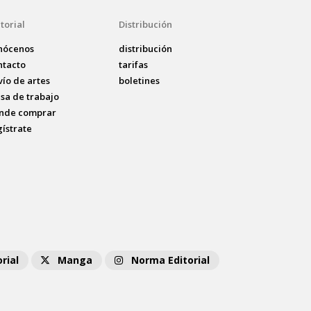
torial
Distribución
nócenos
distribución
ntacto
tarifas
vío de artes
boletines
lsa de trabajo
nde comprar
gístrate
rial
Manga
Norma Editorial