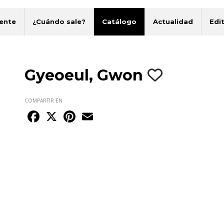
ente
¿Cuándo sale?
Catálogo
Actualidad
Edit
Gyeoeul, Gwon
COMPARTIR EN
Facebook
X
Pinterest
Email