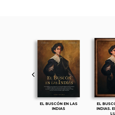
D 6. TODO
EL BUSCÓN EN LAS
EL BUSC
IÓN DE LUJO
INDIAS
INDIAS. 
L