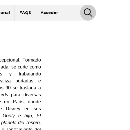
orial
FAQS
Acceder
cepcional. Formado
nada, se curte como
es
y trabajando
aliza portadas e
los 90 se traslada a
ards
para diversas
ce en París, donde
de Disney en sus
as
Goofy e hijo, El
 planeta del Tesoro
.
 el lanzamiento del