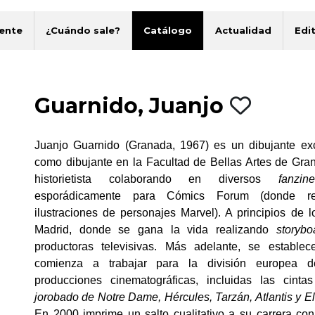
ente
¿Cuándo sale?
Catálogo
Actualidad
Edit
Guarnido, Juanjo
Juanjo Guarnido (Granada, 1967) es un dibujante ex
como dibujante en la Facultad de Bellas Artes de Gra
historietista colaborando en diversos
fanzin
esporádicamente para Cómics Forum (donde re
ilustraciones de personajes Marvel). A principios de 
Madrid, donde se gana la vida realizando
storybo
productoras televisivas. Más adelante, se estable
comienza a trabajar para la división europea 
producciones cinematográficas, incluidas las cint
jorobado de Notre Dame, Hércules, Tarzán, Atlantis y El
En 2000 imprime un salto cualitativo a su carrera con