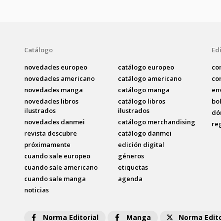
Catálogo
Edi
novedades europeo
catálogo europeo
co
novedades americano
catálogo americano
co
novedades manga
catálogo manga
en
novedades libros
catálogo libros
bo
ilustrados
ilustrados
dó
novedades danmei
catálogo merchandising
re
revista descubre
catálogo danmei
próximamente
edición digital
cuando sale europeo
géneros
cuando sale americano
etiquetas
cuando sale manga
agenda
noticias
Norma Editorial
Manga
Norma Edito