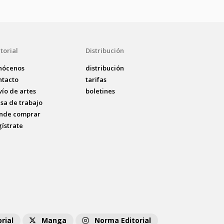
torial
Distribución
nócenos
distribución
ntacto
tarifas
vío de artes
boletines
lsa de trabajo
nde comprar
gístrate
rial
Manga
Norma Editorial