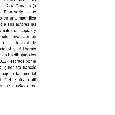
Juan Díaz Canales (a
). Esta serie —que
do en una magnífica
ió a sus autores las
e miles de copias y
autor revelación en
 en el festival de
cional y el Premio
ido ha dibujado los
12), escritos por la
l guionista francés
naje a la inmortal
célebre pícaro allí
jo ha sido
Blacksad.