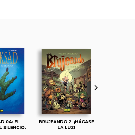
D 04: EL
BRUJEANDO 2. ¡HÁGASE
BRUJEAND
L SILENCIO.
LA LUZ!
ACABÓ LA