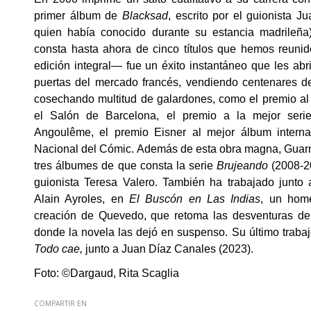
primer álbum de
Blacksad
, escrito por el guionista 
quien había conocido durante su estancia madrileña
consta hasta ahora de cinco títulos que hemos reuni
edición integral— fue un éxito instantáneo que les abr
puertas del mercado francés, vendiendo centenares d
cosechando multitud de galardones, como el premio al 
el Salón de Barcelona, el premio a la mejor serie
Angoulême, el premio Eisner al mejor álbum interna
Nacional del Cómic. Además de esta obra magna, Guarn
tres álbumes de que consta la serie
Brujeando
(2008-20
guionista Teresa Valero. También ha trabajado junto a
Alain Ayroles, en
El Buscón en Las Indias
, un home
creación de Quevedo, que retoma las desventuras del 
donde la novela las dejó en suspenso. Su último traba
Todo cae,
junto a Juan Díaz Canales (2023).
Foto: ©Dargaud, Rita Scaglia
COMPARTIR EN