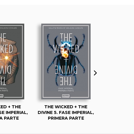
ED + THE
THE WICKED + THE
THE WICK
SE IMPERIAL,
DIVINE 5. FASE IMPERIAL,
DIVINE 4.
A PARTE
PRIMERA PARTE
DRAMÁ