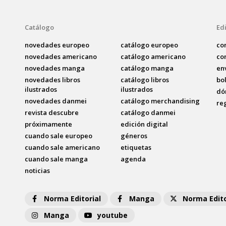
Catálogo
Edi
novedades europeo
catálogo europeo
co
novedades americano
catálogo americano
co
novedades manga
catálogo manga
en
novedades libros
catálogo libros
bo
ilustrados
ilustrados
dó
novedades danmei
catálogo merchandising
re
revista descubre
catálogo danmei
próximamente
edición digital
cuando sale europeo
géneros
cuando sale americano
etiquetas
cuando sale manga
agenda
noticias
Norma Editorial
Manga
Norma Edito
Manga
youtube