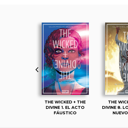
KED + THE
THE WICKED + THE
THE WIC
 9. “BIEN”
DIVINE 1. EL ACTO
DIVINE 8. L
FÁUSTICO
NUEVO