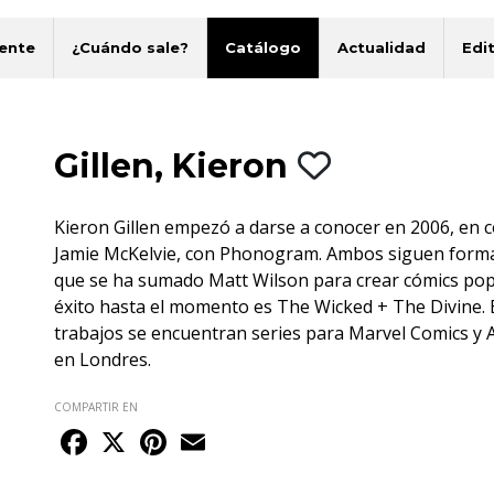
ente
¿Cuándo sale?
Catálogo
Actualidad
Edit
Gillen, Kieron
Kieron Gillen empezó a darse a conocer en 2006, en 
Jamie McKelvie, con Phonogram. Ambos siguen forma
que se ha sumado Matt Wilson para crear cómics pop
éxito hasta el momento es The Wicked + The Divine. 
trabajos se encuentran series para Marvel Comics y A
en Londres.
COMPARTIR EN
Facebook
X
Pinterest
Email