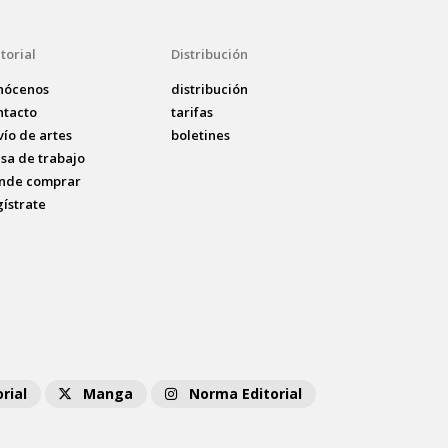
torial
Distribución
nócenos
distribución
ntacto
tarifas
vío de artes
boletines
lsa de trabajo
nde comprar
gístrate
rial
Manga
Norma Editorial