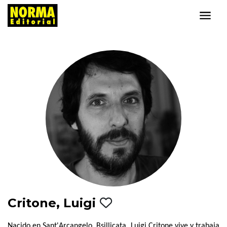
Critone, Luigi
Nacido en Sant'Arcangelo, Bsillicata, Luigi Critone vive y trabaja