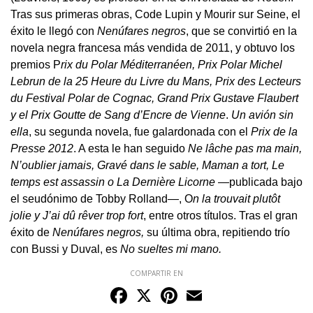
Tras sus primeras obras, Code Lupin y Mourir sur Seine, el
éxito le llegó con
Nenúfares negros
, que se convirtió en la
novela negra francesa más vendida de 2011, y obtuvo los
premios P
rix du Polar Méditerranéen, Prix Polar Michel
Lebrun de la 25 Heure du Livre du Mans, Prix des Lecteurs
du Festival Polar de Cognac, Grand Prix Gustave Flaubert
y el Prix Goutte de Sang d’Encre de Vienne
.
Un avión sin
ella
, su segunda novela, fue galardonada con el
Prix de la
Presse 2012
. A esta le han seguido
Ne lâche pas ma main,
N’oublier jamais, Gravé dans le sable, Maman a tort, Le
temps est assassin o La Dernière Licorne
—publicada bajo
el seudónimo de Tobby Rolland—, O
n la trouvait plutôt
jolie y J’ai dû rêver trop fort
, entre otros títulos. Tras el gran
éxito de
Nenúfares negros,
su última obra, repitiendo trío
con Bussi y Duval, es
No sueltes mi mano.
COMPARTIR EN
Facebook
X
Pinterest
Email