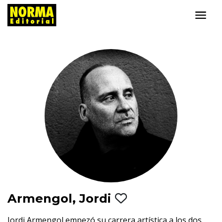
Armengol, Jordi
Jordi Armengol empezó su carrera artística a los dos