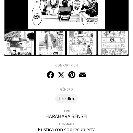
COMPARTIR EN
Facebook
X
Pinterest
Email
GÉNERO
Thriller
SERIE
HARAHARA SENSEI
FORMATO
Rústica con sobrecubierta