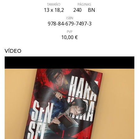
TAMAÑO
PÁGINAS
13 x 18,2
240
BN
ISBN
978-84-679-7497-3
PVP
10,00 €
VÍDEO
ÚLTIMO NÚMERO PUBLICADO