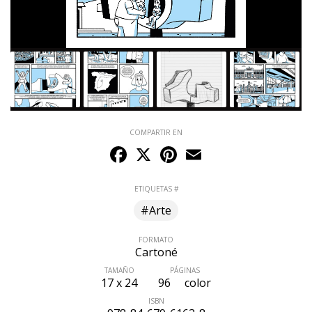
COMPARTIR EN
Facebook
X
Pinterest
Email
ETIQUETAS #
#Arte
FORMATO
Cartoné
TAMAÑO
PÁGINAS
17 x 24
96
color
ISBN